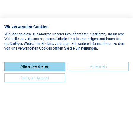
Wir verwenden Cookies
Wir können diese zur Analyse unserer Besucherdaten platzieren, um unsere
Webseite zu verbessern, personalisierte Inhalte anzuzeigen und Ihnen ein
Unterschätzt: Trinken bei Kälte
großartiges Webseiten-Erlebnis zu bieten. Für weitere Informationen zu den
von uns verwendeten Cookies öffnen Sie die Einstellungen.
Ernährungsexpertin Kirsten gibt dir ein paar Tipps für
eine ausreichende Wasserzufuhr in der Kälte.
Alle akzeptieren
Ablehnen
Mehr erfahren
Nein, anpassen