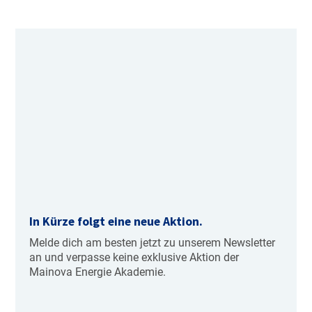
In Kürze folgt eine neue Aktion.
Melde dich am besten jetzt zu unserem Newsletter
an und verpasse keine exklusive Aktion der
Mainova Energie Akademie.