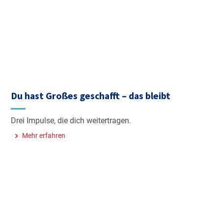
Du hast Großes geschafft – das bleibt
Drei Impulse, die dich weitertragen.
Mehr erfahren