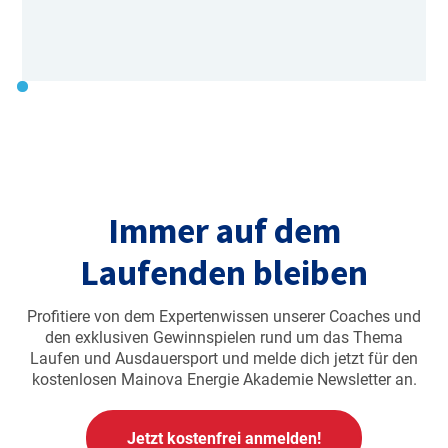
Immer auf dem
Laufenden bleiben
Profitiere von dem Expertenwissen unserer Coaches und
den exklusiven Gewinnspielen rund um das Thema
Laufen und Ausdauersport und melde dich jetzt für den
kostenlosen Mainova Energie Akademie Newsletter an.
Jetzt kostenfrei anmelden!