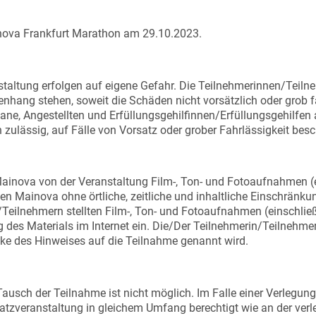
ainova Frankfurt Marathon am 29.10.2023.
staltung erfolgen auf eigene Gefahr. Die Teilnehmerinnen/Teil
nhang stehen, soweit die Schäden nicht vorsätzlich oder grob 
gane, Angestellten und Erfüllungsgehilfinnen/Erfüllungsgehilf
 zulässig, auf Fälle von Vorsatz oder grober Fahrlässigkeit besc
inova von der Veranstaltung Film-, Ton- und Fotoaufnahmen (ein
n Mainova ohne örtliche, zeitliche und inhaltliche Einschränkun
ilnehmern stellten Film-, Ton- und Fotoaufnahmen (einschließlic
g des Materials im Internet ein. Die/Der Teilnehmerin/Teilnehme
ke des Hinweises auf die Teilnahme genannt wird.
usch der Teilnahme ist nicht möglich. Im Falle einer Verlegung
tzveranstaltung in gleichem Umfang berechtigt wie an der verle