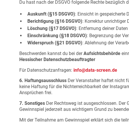
Du hast nach der DSGVO folgende Rechte bezüglich 
Auskunft (§15 DSGVO)
: Einsicht in gespeicherte 
Berichtigung (§16 DSGVO)
: Korrektur unrichtiger
Löschung (§17 DSGVO)
: Entfernung deiner Date
Einschränkung (§18 DSGVO)
: Begrenzung der Ve
Widerspruch (§21 DSGVO)
: Ablehnung der Verar
Beschwerden kannst du bei der
Aufsichtsbehörde
einr
Hessischer Datenschutzbeauftragter
Für Datenschutzanfragen:
info@data-screen.de
6. Haftungsausschluss
Der Veranstalter haftet nicht 
keine Haftung für die Nichterreichbarkeit der Instagr
Ansprüchen frei.
7. Sonstiges
Der Rechtsweg ist ausgeschlossen. Der Ge
Gewinnspiel jederzeit aus wichtigem Grund zu beend
Mit der Teilnahme am Gewinnspiel erklärt sich die t