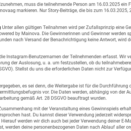
zunehmen, muss die teilnehmende Person am 16.03.2025 ein Fo
novaag markieren. Nur Story-Beiträge, die bis zum 16.03.2025, 
g
Unter allen gültigen Teilnahmen wird per Zufallsprinzip eine 
n powered by Mainova. Die Gewinnerinnen und Gewinner werden 
Stunden nach Versand der Benachrichtigung keine Antwort, wird 
ie Instagram-Benutzernamen der Teilnehmenden erfasst. Wir v
g der Auslosung, u. a. um festzustellen, ob du teilnahmeberech
 DSGVO). Stellst du uns die erforderlichen Daten nicht zur Verfü
ergegeben, es sei denn, die Weitergabe ist für die Durchführun
bermittlungsbefugnis vor. Die Daten werden, abhängig von der Ausl
arbeitung gemäß Art. 28 DSGVO beauftragt wurden.
im Zusammenhang mit der Veranstaltung eines Gewinnspiels erhal
rsprochen hast. Du kannst dieser Verwendung jederzeit widersp
. Hierauf werden wir dich auch bei jeder Verwendung deiner E-
t, werden deine personenbezogenen Daten nach Ablauf aller org