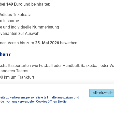
 bei
149 Euro
und beinhaltet:
Adidas‑Trikotsatz
ereinsname
he und individuelle Nummerierung
bvarianten zur Auswahl
inen Verein bis zum
25. Mai 2026
bewerben.
chen?
chaftssportarten wie Fußball oder Handball, Basketball oder Vol
 anderen Teams
00 km um Frankfurt
 du in unserem
Aktionsflyer
– du kannst ihn einfach ausdrucken 
Alle akzeptie
ite zu verbessern, personalisierte Inhalte anzuzeigen und
u den von uns verwendeten Cookies öffnen Sie die