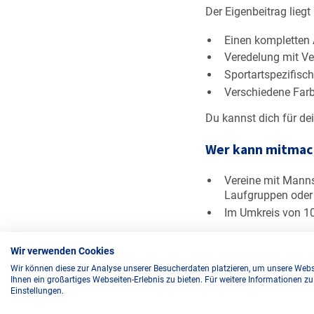
Der Eigenbeitrag liegt
Einen kompletten 
Veredelung mit V
Sportartspezifisc
Verschiedene Far
Du kannst dich für de
Wer kann mitma
Vereine mit Manns
Laufgruppen oder
Im Umkreis von 1
Wir verwenden Cookies
Weitere Infos findest
weitergeben.
Wir können diese zur Analyse unserer Besucherdaten platzieren, um unsere Webse
Ihnen ein großartiges Webseiten-Erlebnis zu bieten. Für weitere Informationen z
Einstellungen.