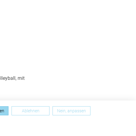
leyball, mit
und im Verein
ren
Ablehnen
Nein, anpassen