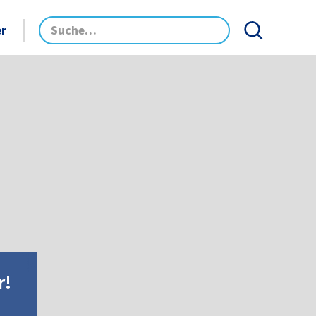
er
r!