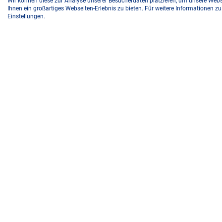
Wir können diese zur Analyse unserer Besucherdaten platzieren, um unsere Webse
Ihnen ein großartiges Webseiten-Erlebnis zu bieten. Für weitere Informationen z
Einstellungen.
So funktioniert’s
Schicke das Fo
Öffne die Bestä
Bestätige Deine
Auswahl der Ge