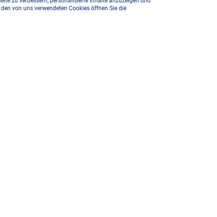
ite zu verbessern, personalisierte Inhalte anzuzeigen und
u den von uns verwendeten Cookies öffnen Sie die
rmular bis zum 08.04.2026 ab.
tigungsmail in Deinem E-Mail-Postfach.
 Teilnahme durch Anklicken des in der E-Mail enthaltend
winnerinnen und Gewinner entscheidet das Los.