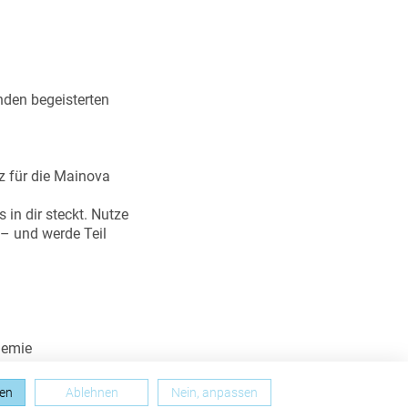
enden begeisterten
z für die Mainova
 in dir steckt. Nutze
– und werde Teil
demie
ren
Ablehnen
Nein, anpassen