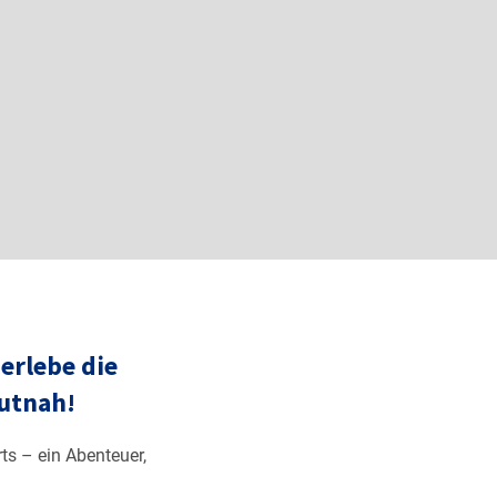
erlebe die
utnah!
ts – ein Abenteuer,