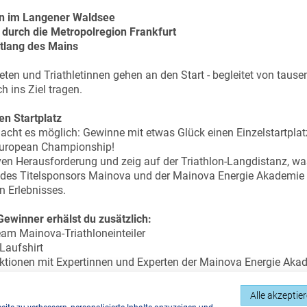
 im Langener Waldsee
durch die Metropolregion Frankfurt
tlang des Mains
eten und Triathletinnen gehen an den Start - begleitet von taus
 ins Ziel tragen.
en Startplatz
ht es möglich: Gewinne mit etwas Glück einen Einzelstartplat
uropean Championship!
iven Herausforderung und zeig auf der Triathlon-Langdistanz, was
 des Titelsponsors Mainova und der Mainova Energie Akademie 
n Erlebnisses.
ewinner erhälst du zusätzlich:
eam Mainova-Triathloneinteiler
Laufshirt
Aktionen mit Expertinnen und Experten der Mainova Energie Aka
mit Mainova an der Startlinie stehen!
Alle akzeptie