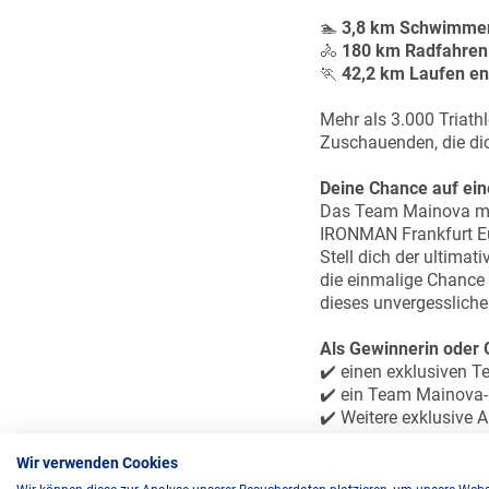
🏊
3,8 km Schwimmen
🚴
180 km Radfahren 
🏃
42,2 km Laufen en
Mehr als 3.000 Triathl
Zuschauenden, die dich
Deine Chance auf ein
Das Team Mainova mac
IRONMAN Frankfurt E
Stell dich der ultimat
die einmalige Chance
dieses unvergessliche
Als Gewinnerin oder G
✔️ einen exklusiven T
✔️ ein Team Mainova-
✔️ Weitere exklusive 
Jetzt teilnehmen und 
Wir verwenden Cookies