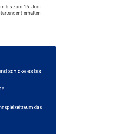
mm bis zum 16. Juni
startenden) erhalten
und schicke es bis
ne
innspielzeitraum das
.