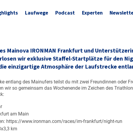
ghlights
Laufwege
Podcast
Experten
Newslett
 des Mainova IRONMAN Frankfurt und Unterstützerin
rlosen wir exklusive Staffel-Startplätze für den Ni
 die einzigartige Atmosphäre der Laufstrecke entla
ke entlang des Mainufers teilst du mit zwei Freundinnen oder F
n wir so gemeinsam das Wochenende im Zeichen des Triathlons 
k:
hr
nkfurt am Main
en:
https://www.ironman.com/races/im-frankfurt/night-run
 3x3,3 km