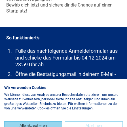
Bewirb dich jetzt und sichere dir die Chance auf einen
Startplatz!
So funktioniert’s
Fülle das nachfolgende Anmeldeformular aus
und schicke das Formular bis 04.12.2024 um
23:59 Uhr ab.
Öffne die Bestätigungsmail in deinem E-Mail-
Postfach und bestätige deine Teilnahme.
Wir verwenden Cookies
Bei Rückfragen kannst du dich per E-Mail
Wir können diese zur Analyse unserer Besucherdaten platzieren, um unsere
an
gewinnen@mainova-aktionen.de
wenden.
Webseite zu verbessern, personalisierte Inhalte anzuzeigen und Ihnen ein
großartiges Webseiten-Erlebnis zu bieten. Für weitere Informationen zu den
von uns verwendeten Cookies öffnen Sie die Einstellungen.
Alle akzeptieren
Ablehnen