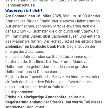
21,1 km durch das Herzen von Europa - der perfekte
Jahresabschluss!
Was erwartet dich?
Am
Sonntag, den 16. März 2025
, fällt um
10:00 Uhr
der
Startschuss für den Frankfurter Mainova Halbmarathon.
Auf einer flachen, schnellen Strecke erwarten dich die
genau 21,0975 Kilometer, die dich durch den Stadtwald
im Frankfurter Süden, über Sachsenhausen und entlang
des Mainufers führen. Der Höhepunkt ist der einzigartige
Zieleinlauf im Deutsche Bank Park,
begleitet von der
Energie der Zuschauer.
In diesem Jahr standen ca. 8.500 Läuferinnen und
Läufer an der Startlinie. Der Frankfurter Mainova
Halbmarathon gehört damit zu den zehn größten
Halbmarathons in Deutschland.
Egal, ob du auf persönliche Bestzeiten hinarbeitest oder
einfach das besondere Erlebnis genießen möchtest –
dieser Lauf ist der ideale Auftakt in deine
Laufsportsaison.
Erlebe die einzigartige Atmosphäre, spüre die
Begeisterung entlang der Strecke und werde Teil dieses
sportlichen Highlights!