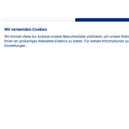
So funktioniert’s
Wir verwenden Cookies
Wir können diese zur Analyse unserer Besucherdaten platzieren, um unsere Webse
Ihnen ein großartiges Webseiten-Erlebnis zu bieten. Für weitere Informationen z
Teste dein Wiss
Einstellungen.
Fülle das Gewin
Mit etwas Glück
Gewinner gezo
Im Gewinnfall w