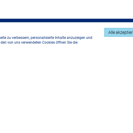
:
Alle akzeptie
ite zu verbessern, personalisierte Inhalte anzuzeigen und
u den von uns verwendeten Cookies öffnen Sie die
en und beantworte alle 3 Quizfragen richtig.
nspielformular aus und gib deine Kontaktdaten an.
 wirst du im Anschluss an die Veranstaltung von uns als
gen!
irst du von uns bis zum 15. August per E-Mail benachrich