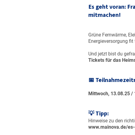
Es geht voran: F
mitmachen!
Grüne Fernwärme, Elek
Energieversorgung fit 
Und jetzt bist du gef
Tickets für das Heims
📅
Teilnahmezeit
Mittwoch, 13.08.25 / 
💡
Tipp:
Hinweise zu den richt
www.mainova.de/es-