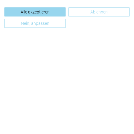
Alle akzeptieren
Ablehnen
Nein, anpassen
Jetzt folgen, um nichts zu verpassen.
Datenschutz