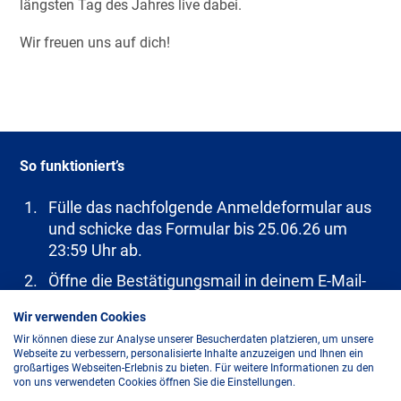
längsten Tag des Jahres live dabei.
Wir freuen uns auf dich!
So funktioniert’s
Fülle das nachfolgende Anmeldeformular aus
und schicke das Formular bis 25.06.26 um
23:59 Uhr ab.
Öffne die Bestätigungsmail in deinem E-Mail-
Postfach und bestätige deine Teilnahme.
Wir verwenden Cookies
Bei Rückfragen kannst du dich per E-Mail
Wir können diese zur Analyse unserer Besucherdaten platzieren, um unsere
an
gewinnen@mainova.de
wenden.
Webseite zu verbessern, personalisierte Inhalte anzuzeigen und Ihnen ein
großartiges Webseiten-Erlebnis zu bieten. Für weitere Informationen zu den
von uns verwendeten Cookies öffnen Sie die Einstellungen.